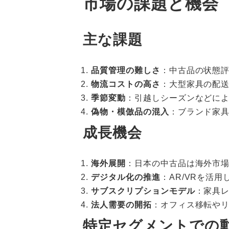
市場の課題と機会
主な課題
品質管理の難しさ
：中古品の状態
物流コストの高さ
：大型家具の配
季節変動
：引越しシーズンなどに
偽物・模倣品の混入
：ブランド家
成長機会
海外展開
：日本の中古品は海外市
デジタル化の推進
：AR/VRを活
サブスクリプションモデル
：家具
法人需要の開拓
：オフィス移転や
特定セグメントでの