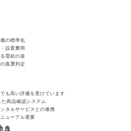
評価の標準化
送・設置費用
よる需給の波
具の真贋判定
場でも高い評価を受けています
用した商品確認システム
レンタルサービスとの連携
リニューアル需要
動き