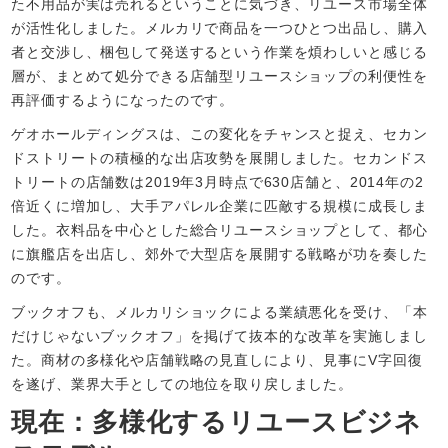
た不用品が実は売れるということに気づき、リユース市場全体
が活性化しました。メルカリで商品を一つひとつ出品し、購入
者と交渉し、梱包して発送するという作業を煩わしいと感じる
層が、まとめて処分できる店舗型リユースショップの利便性を
再評価するようになったのです。
ゲオホールディングスは、この変化をチャンスと捉え、セカン
ドストリートの積極的な出店攻勢を展開しました。セカンドス
トリートの店舗数は2019年3月時点で630店舗と、2014年の2
倍近くに増加し、大手アパレル企業に匹敵する規模に成長しま
した。衣料品を中心とした総合リユースショップとして、都心
に旗艦店を出店し、郊外で大型店を展開する戦略が功を奏した
のです。
ブックオフも、メルカリショックによる業績悪化を受け、「本
だけじゃないブックオフ」を掲げて抜本的な改革を実施しまし
た。商材の多様化や店舗戦略の見直しにより、見事にV字回復
を遂げ、業界大手としての地位を取り戻しました。
現在：多様化するリユースビジネ