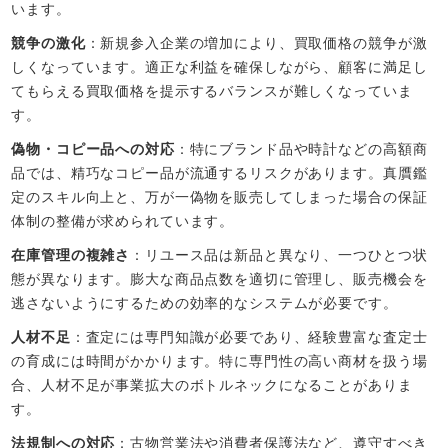
います。
競争の激化
：新規参入企業の増加により、買取価格の競争が激
しくなっています。適正な利益を確保しながら、顧客に満足し
てもらえる買取価格を提示するバランスが難しくなっていま
す。
偽物・コピー品への対応
：特にブランド品や時計などの高額商
品では、精巧なコピー品が流通するリスクがあります。真贋鑑
定のスキル向上と、万が一偽物を販売してしまった場合の保証
体制の整備が求められています。
在庫管理の複雑さ
：リユース品は新品と異なり、一つひとつ状
態が異なります。膨大な商品点数を適切に管理し、販売機会を
逃さないようにするための効率的なシステムが必要です。
人材不足
：査定には専門知識が必要であり、経験豊富な査定士
の育成には時間がかかります。特に専門性の高い商材を扱う場
合、人材不足が事業拡大のボトルネックになることがありま
す。
法規制への対応
：古物営業法や消費者保護法など、遵守すべき