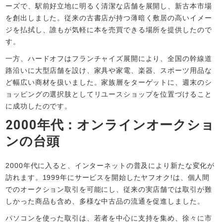
ーズで、駅前好立地に明るく清潔な店舗を展開し、新古本市場
を創出しました。従来の古書店が持つ薄暗く敷居の高いイメー
ジを払拭し、誰もが気軽に本を売買できる場所を提供したので
す。
一方、ハードオフはフランチャイズ展開により、全国の幹線道
路沿いに大型店舗を設け、家具や家電、楽器、スポーツ用品な
ど幅広い商材を扱いました。家族層をターゲットに、週末のシ
ョッピングの選択肢としてリユースショップを位置づけること
に成功したのです。
2000年代：オンラインオークショ
ンの台頭
2000年代に入ると、インターネットの普及により新たな変化が
訪れます。1999年にサービスを開始したヤフオク!は、個人間
でのオークション取引を可能にし、従来の実店舗では取引が難
しかった商品も含め、多様な中古品の流通を促進しました。
パソコンを使った取引は、若者を中心に支持を集め、徐々に市