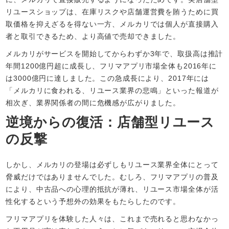
リユースショップは、在庫リスクや店舗運営費を賄うために買
取価格を抑えざるを得ない一方、メルカリでは個人が直接購入
者と取引できるため、より高値で売却できました。
メルカリがサービスを開始してからわずか3年で、取扱高は推計
年間1200億円超に成長し、フリマアプリ市場全体も2016年に
は3000億円に達しました。この急成長により、2017年には
「メルカリに食われる、リユース業界の悲鳴」といった報道が
相次ぎ、業界関係者の間に危機感が広がりました。
逆境からの復活：店舗型リユース
の反撃
しかし、メルカリの登場は必ずしもリユース業界全体にとって
脅威だけではありませんでした。むしろ、フリマアプリの普及
により、中古品への心理的抵抗が薄れ、リユース市場全体が活
性化するという予想外の効果をもたらしたのです。
フリマアプリを体験した人々は、これまで売れると思わなかっ