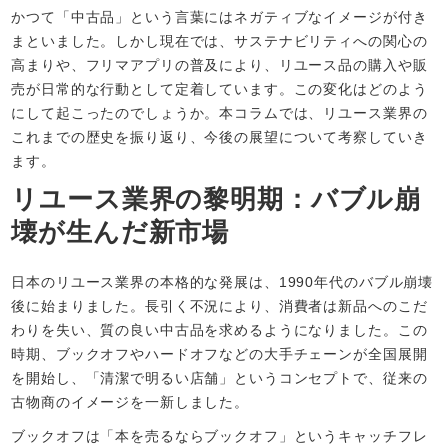
かつて「中古品」という言葉にはネガティブなイメージが付き
まといました。しかし現在では、サステナビリティへの関心の
高まりや、フリマアプリの普及により、リユース品の購入や販
売が日常的な行動として定着しています。この変化はどのよう
にして起こったのでしょうか。本コラムでは、リユース業界の
これまでの歴史を振り返り、今後の展望について考察していき
ます。
リユース業界の黎明期：バブル崩
壊が生んだ新市場
日本のリユース業界の本格的な発展は、1990年代のバブル崩壊
後に始まりました。長引く不況により、消費者は新品へのこだ
わりを失い、質の良い中古品を求めるようになりました。この
時期、ブックオフやハードオフなどの大手チェーンが全国展開
を開始し、「清潔で明るい店舗」というコンセプトで、従来の
古物商のイメージを一新しました。
ブックオフは「本を売るならブックオフ」というキャッチフレ