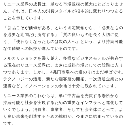
リユース業界の成長は、単なる市場規模の拡大にとどまりませ
ん。それは、日本人の消費スタイルが根本的に変わりつつある
ことを示しています。
「新品こそが価値がある」という固定観念から、「必要なもの
を必要な期間だけ所有する」「質の良いものを長く大切に使
う」「使わなくなったものは次の人へ」という、より持続可能
な価値観への転換が進んでいるのです。
メルカリショックを乗り越え、多様なビジネスモデルが共存す
る現在のリユース業界は、まさに成熟市場としての段階に入り
つつあります。しかし、4兆円市場への道のりはまだ半ばです。
テクノロジーの活用、新たな顧客層の開拓、一次流通企業との
連携など、イノベーションの余地は十分に残されています。
リユース業界のこれからは、単に中古品を売買する場所から、
持続可能な社会を実現するための重要なインフラへと進化して
いくでしょう。消費者、事業者、そして社会全体にとって、よ
り良い未来を創造するための挑戦が、今まさに始まっているの
です。