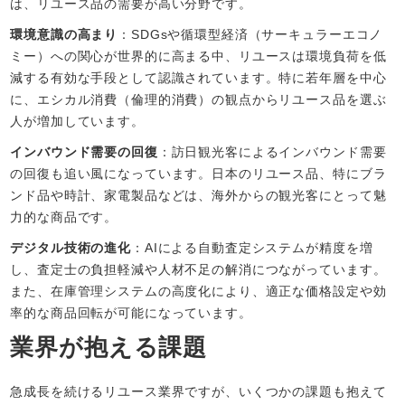
は、リユース品の需要が高い分野です。
環境意識の高まり
：SDGsや循環型経済（サーキュラーエコノ
ミー）への関心が世界的に高まる中、リユースは環境負荷を低
減する有効な手段として認識されています。特に若年層を中心
に、エシカル消費（倫理的消費）の観点からリユース品を選ぶ
人が増加しています。
インバウンド需要の回復
：訪日観光客によるインバウンド需要
の回復も追い風になっています。日本のリユース品、特にブラ
ンド品や時計、家電製品などは、海外からの観光客にとって魅
力的な商品です。
デジタル技術の進化
：AIによる自動査定システムが精度を増
し、査定士の負担軽減や人材不足の解消につながっています。
また、在庫管理システムの高度化により、適正な価格設定や効
率的な商品回転が可能になっています。
業界が抱える課題
急成長を続けるリユース業界ですが、いくつかの課題も抱えて