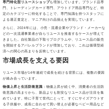
専門特化型リユースショップ
も増加しています。ブランド品専
門、トレーディングカード専門、アウトドア用品専門など、特
定のカテゴリーに特化することで、専門知識を持つスタッフに
よる適正査定と、マニア向けの品揃えを実現しています。
さらに、2024年には、小売・流通企業やブランド・メーカーな
どの一次流通事業者が自らリユースを推進するケースが増えて
きました。自社製品の下取りプログラムや、リユース品の販売
を開始するアパレルブランドが増加しており、これは循環型経
済への関心の高まりを反映しています。
市場成長を支える要因
リユース市場が14年連続で成長を続ける背景には、複数の要因
が絡み合っています。
物価上昇と生活防衛意識
：物価上昇が続く中、消費者の生活防
衛意識の高まりから、新品よりも割安なリユース品が注目を集
めています。特に子育て世代にとって、すぐにサイズアウトす
る子供服や、成長に合わせて買い替えが必要なベビー用品など