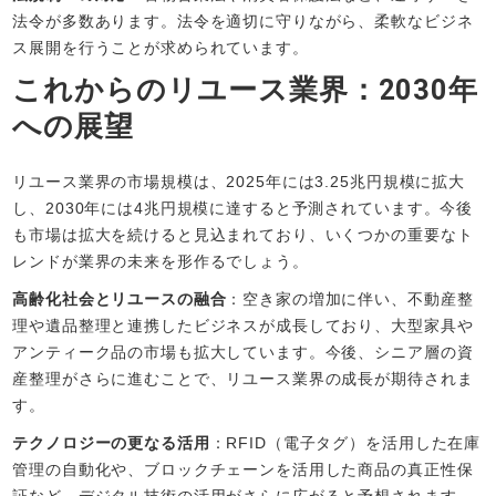
法令が多数あります。法令を適切に守りながら、柔軟なビジネ
ス展開を行うことが求められています。
これからのリユース業界：2030年
への展望
リユース業界の市場規模は、2025年には3.25兆円規模に拡大
し、2030年には4兆円規模に達すると予測されています。今後
も市場は拡大を続けると見込まれており、いくつかの重要なト
レンドが業界の未来を形作るでしょう。
高齢化社会とリユースの融合
：空き家の増加に伴い、不動産整
理や遺品整理と連携したビジネスが成長しており、大型家具や
アンティーク品の市場も拡大しています。今後、シニア層の資
産整理がさらに進むことで、リユース業界の成長が期待されま
す。
テクノロジーの更なる活用
：RFID（電子タグ）を活用した在庫
管理の自動化や、ブロックチェーンを活用した商品の真正性保
証など、デジタル技術の活用がさらに広がると予想されます。