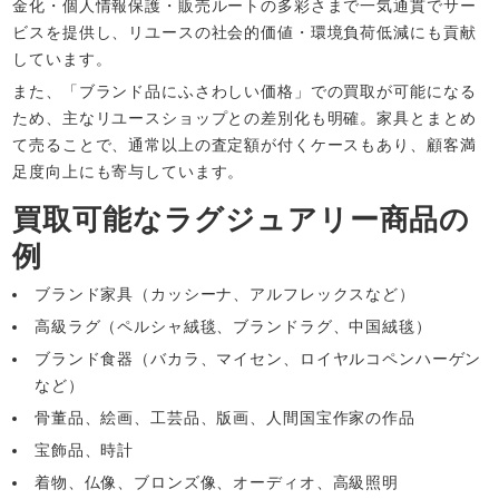
金化・個人情報保護・販売ルートの多彩さまで一気通貫でサー
ビスを提供し、リユースの社会的価値・環境負荷低減にも貢献
しています。​
また、「ブランド品にふさわしい価格」での買取が可能になる
ため、主なリユースショップとの差別化も明確。家具とまとめ
て売ることで、通常以上の査定額が付くケースもあり、顧客満
足度向上にも寄与しています。​
買取可能なラグジュアリー商品の
例
ブランド家具（カッシーナ、アルフレックスなど）
高級ラグ（ペルシャ絨毯、ブランドラグ、中国絨毯）
ブランド食器（バカラ、マイセン、ロイヤルコペンハーゲン
など）
骨董品、絵画、工芸品、版画、人間国宝作家の作品
宝飾品、時計
着物、仏像、ブロンズ像、オーディオ、高級照明​