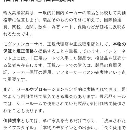
輸入高級家具は、一般的に国内メーカーの製品と比較して高価
格帯に位置します。製品そのものの価格に加えて、国際輸送
費、関税、通関手数料、為替レート、保険などが価格に反映さ
れるためです。
モダンエンカーサは、正規代理店や正規取引店として、
本物の
保証
と
適正価格
を提供することを重視しています。インターネ
ット上には、非正規ルートで入手した製品や、模倣品を販売す
る業者も存在します。正規ルートでの購入は、製品の真贋保
証、メーカー保証の適用、アフターサービスの確実性という点
で重要です。
また、
セールやプロモーション
も定期的に実施されており、通
常よりも割引価格で購入できる機会もあります。展示品セール
では、ショールームで使用されていた製品が割引価格で提供さ
れることもあります。
価値提案
としては、単に家具を売るだけでなく、「洗練された
ライフスタイル」「本物のデザインとの出会い」「長く愛用で