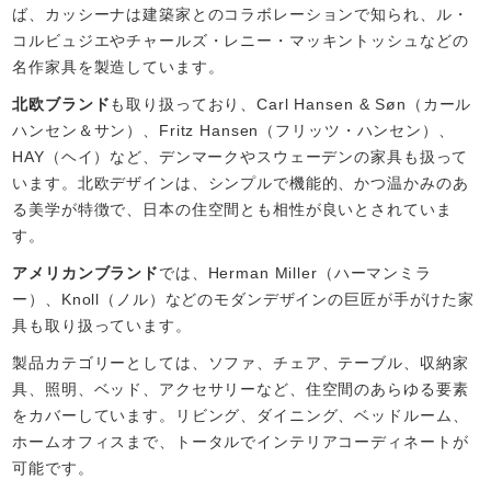
ば、カッシーナは建築家とのコラボレーションで知られ、ル・
コルビュジエやチャールズ・レニー・マッキントッシュなどの
名作家具を製造しています。
北欧ブランド
も取り扱っており、Carl Hansen & Søn（カール
ハンセン＆サン）、Fritz Hansen（フリッツ・ハンセン）、
HAY（ヘイ）など、デンマークやスウェーデンの家具も扱って
います。北欧デザインは、シンプルで機能的、かつ温かみのあ
る美学が特徴で、日本の住空間とも相性が良いとされていま
す。
アメリカンブランド
では、Herman Miller（ハーマンミラ
ー）、Knoll（ノル）などのモダンデザインの巨匠が手がけた家
具も取り扱っています。
製品カテゴリーとしては、ソファ、チェア、テーブル、収納家
具、照明、ベッド、アクセサリーなど、住空間のあらゆる要素
をカバーしています。リビング、ダイニング、ベッドルーム、
ホームオフィスまで、トータルでインテリアコーディネートが
可能です。