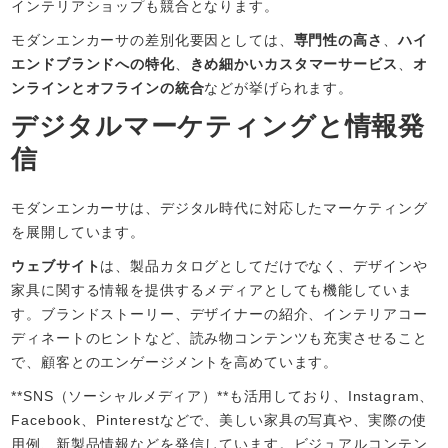
インテリアショップも競合となります。
モダンエンカーサの差別化要因としては、
専門性の高さ
、
ハイ
エンドブランドへの特化
、
きめ細かいカスタマーサービス
、
オ
ンラインとオフラインの統合
などが挙げられます。
デジタルマーケティングと情報発
信
モダンエンカーサは、デジタル時代に対応したマーケティング
を展開しています。
ウェブサイト
は、製品カタログとしてだけでなく、デザインや
家具に関する情報を提供するメディアとしても機能していま
す。ブランドストーリー、デザイナーの紹介、インテリアコー
ディネートのヒントなど、読み物コンテンツも充実させること
で、顧客とのエンゲージメントを高めています。
**SNS（ソーシャルメディア）**も活用しており、Instagram、
Facebook、Pinterestなどで、美しい家具の写真や、実際の使
用例、新製品情報などを発信しています。ビジュアルコンテン