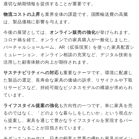
適切な納期情報を提供することが重要です。
物流コストの上昇
も業界全体の課題です。国際輸送費の高騰
は、製品価格に影響を与えます。
今後の展望としては、
オンライン販売の強化
が挙げられます。
コロナ禍を経て、オンラインでの家具購入が一般化しました。
バーチャルショールーム、AR（拡張現実）を使った家具配置シ
ミュレーション、オンライン相談の充実など、デジタル技術を
活用した顧客体験の向上が期待されます。
サステナビリティへの対応
も重要なテーマです。環境に配慮し
た製品の選定、長寿命な家具の価値の訴求、リサイクルや下取
りサービスなど、持続可能なビジネスモデルの構築が求められ
ています。
ライフスタイル提案の強化
も方向性の一つです。単に家具を売
るのではなく、「どのような暮らしをしたいか」という視点か
ら提案し、家具を通じて豊かなライフスタイルを実現するパー
トナーとなることが目指されています。
モダンエンカーサは、日本の顧客と世界の優れた家具デザイン