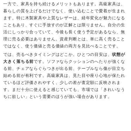
一方で、家具を持ち続けるメリットもあります。高級家具は、
暮らしの質を上げるだけでなく、使い込むことで愛着が生まれ
ます。特に木製家具や上質なレザーは、経年変化が魅力になる
こともあり、すぐに手放すのが正解とは限りません。自分の生
活にしっかり合っていて、今後も長く使う予定があるなら、無
理に売る必要はありません。資産判断とは、単に高く売ること
ではなく、使う価値と売る価値の両方を見比べることです。
では、売るべきタイミングはどこか。ひとつの目安は、
状態が
大きく落ちる前
です。ソファならクッションのへたりが強くな
る前、チェアならぐらつきが出る前、テーブルなら傷が目立ち
始める前が有利です。高級家具は、見た目や座り心地が保たれ
ているほど評価されやすく、少しの差が査定額に反映されま
す。まだ十分に使えると感じていても、市場では「きれいなう
ちに欲しい」という需要のほうが強い場合があります。