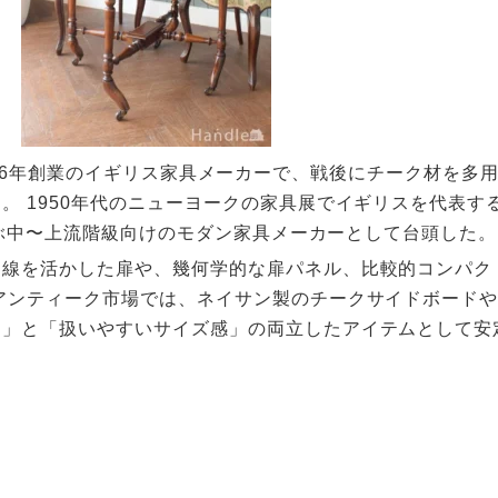
サン）は1916年創業のイギリス家具メーカーで、戦後にチーク材
。 1950年代のニューヨークの家具展でイギリスを代表
と並ぶ中〜上流階級向けのモダン家具メーカーとして台頭した。​
曲線を活かした扉や、幾何学的な扉パネル、比較的コンパク
アンティーク市場では、ネイサン製のチークサイドボード
」と「扱いやすいサイズ感」の両立したアイテムとして安定