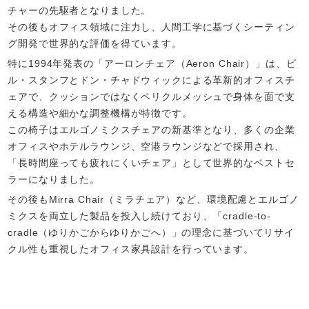
チャーの先駆者となりました。
その後もオフィス領域に注力し、人間工学に基づくシーティン
グ開発で世界的な評価を得ています。
特に1994年発表の「アーロンチェア（Aeron Chair）」は、ビ
ル・スタンフとドン・チャドウィックによる革新的オフィスチ
ェアで、クッションではなくペリクルメッシュで身体を面で支
える構造や細かな調整機構が特徴です。
この椅子はエルゴノミクスチェアの新基準となり、多くの企業
オフィスやホテルラウンジ、空港ラウンジなどで採用され、
「長時間座っても疲れにくいチェア」として世界的なベストセ
ラーになりました。
その後もMirra Chair（ミラチェア）など、環境配慮とエルゴノ
ミクスを両立した製品を投入し続けており、「cradle-to-
cradle（ゆりかごからゆりかごへ）」の理念に基づいてリサイ
クル性も重視したオフィス家具設計を行っています。