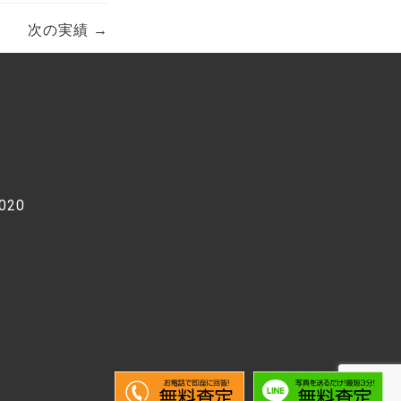
次の実績 →
020