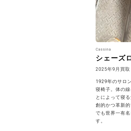
Cassina
シェーズ
2025年9月買取
1929年のサ
寝椅子。体の線
とによって寝る
創的かつ革新的
でも世界一有名
す。