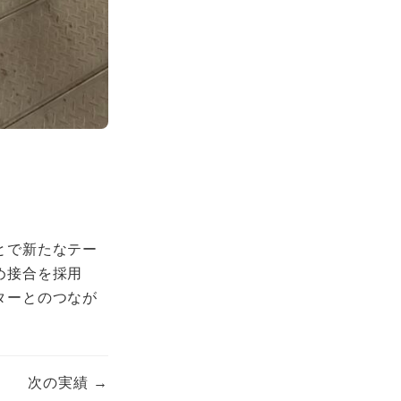
とで新たなテー
め接合を採用
ターとのつなが
次の実績 →